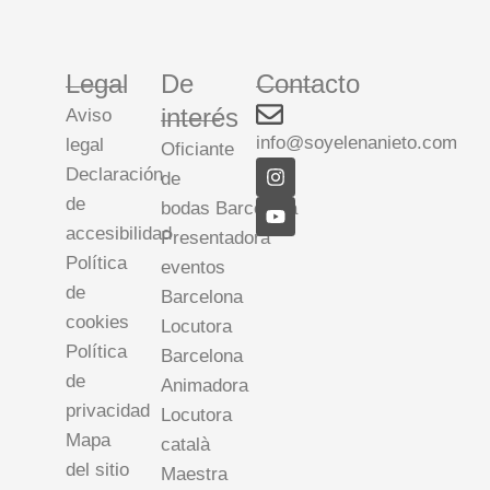
Legal
De
Contacto
interés
Aviso
info@soyelenanieto.com
legal
Oficiante
I
Y
Declaración
de
n
o
de
s
u
bodas Barcelona
t
t
accesibilidad
Presentadora
a
u
Política
g
b
eventos
r
e
de
Barcelona
a
cookies
m
Locutora
Política
Barcelona
de
Animadora
privacidad
Locutora
Mapa
català
del sitio
Maestra