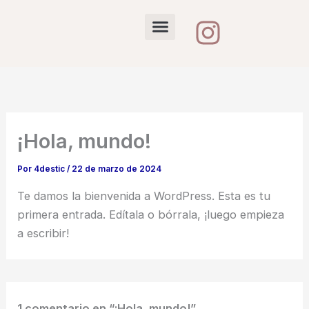
Ir
I
al
n
contenido
s
t
a
¡Hola, mundo!
g
Por
4destic
/
22 de marzo de 2024
r
Te damos la bienvenida a WordPress. Esta es tu
a
primera entrada. Edítala o bórrala, ¡luego empieza
m
a escribir!
1 comentario en “¡Hola, mundo!”