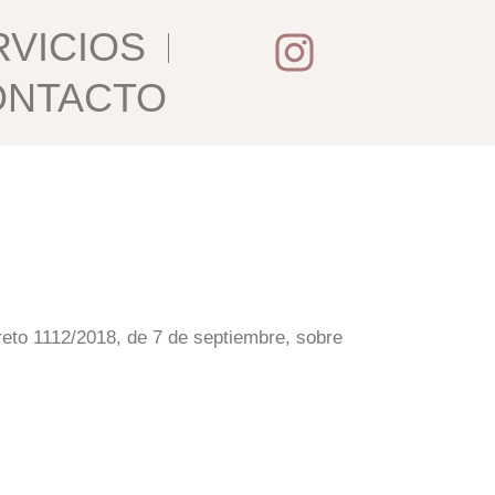
I
RVICIOS
n
ONTACTO
s
t
a
g
r
a
eto 1112/2018, de 7 de septiembre, sobre
m